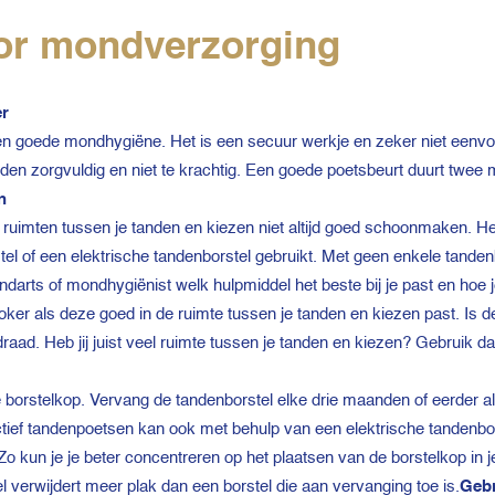
oor mondverzorging
er
n goede mondhygiëne. Het is een secuur werkje en zeker niet eenvo
en zorgvuldig en niet te krachtig. Een goede poetsbeurt duurt twee 
n
e ruimten tussen je tanden en kiezen niet altijd goed schoonmaken. H
rstel of een elektrische tandenborstel gebruikt. Met geen enkele tanden
ndarts of mondhygiënist welk hulpmiddel het beste bij je past en hoe j
ker als deze goed in de ruimte tussen je tanden en kiezen past. Is d
draad. Heb jij juist veel ruimte tussen je tanden en kiezen? Gebruik d
e borstelkop. Vervang de tandenborstel elke drie maanden of eerder a
ctief tandenpoetsen kan ook met behulp van een elektrische tandenbor
o kun je je beter concentreren op het plaatsen van de borstelkop in 
l verwijdert meer plak dan een borstel die aan vervanging toe is.
Gebr