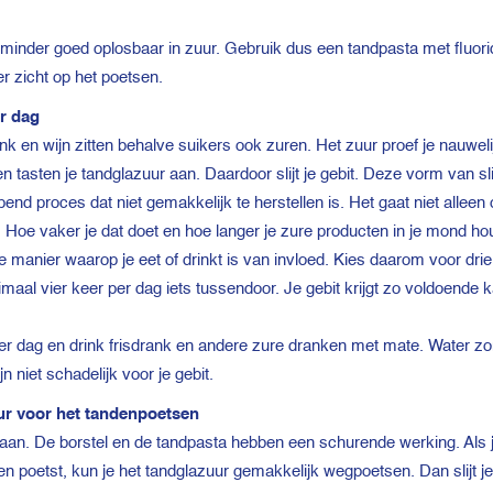
 minder goed oplosbaar in zuur. Gebruik dus een tandpasta met fluor
r zicht op het poetsen.
er dag
nk en wijn zitten behalve suikers ook zuren. Het zuur proef je nauwel
 tasten je tandglazuur aan. Daardoor slijt je gebit. Deze vorm van sli
pend proces dat niet gemakkelijk te herstellen is. Het gaat niet alleen
t. Hoe vaker je dat doet en hoe langer je zure producten in je mond ho
e manier waarop je eet of drinkt is van invloed. Kies daarom voor drie
aal vier keer per dag iets tussendoor. Je gebit krijgt zo voldoende
r dag en drink frisdrank en andere zure dranken met mate. Water zon
 niet schadelijk voor je gebit.
ur voor het tandenpoetsen
 aan. De borstel en de tandpasta hebben een schurende werking. Als j
en poetst, kun je het tandglazuur gemakkelijk wegpoetsen. Dan slijt je