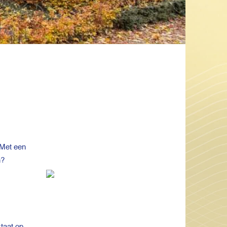
 Met een
n?
staat op