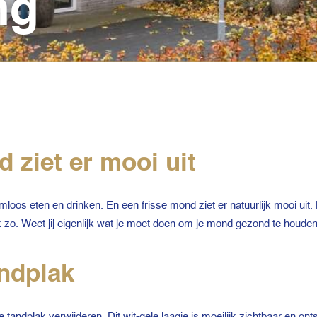
ng
 ziet er mooi uit
oos eten en drinken. En een frisse mond ziet er natuurlijk mooi uit.
zo. Weet jij eigenlijk wat je moet doen om je mond gezond te houde
ndplak
andplak verwijderen. Dit wit-gele laagje is moeilijk zichtbaar en ont