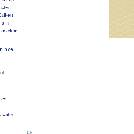
ducten
 Suikers
rs in
roorzaken
n in de
ot
 een
e
e water.