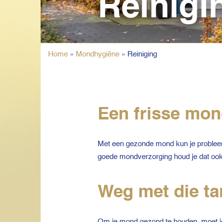
Reinigi
Home
»
Mondhygiëne
»
Reiniging
Een frisse mond
Met een gezonde mond kun je probleeml
goede mondverzorging houd je dat ook 
Weg met die ta
Om je mond gezond te houden, moet je t