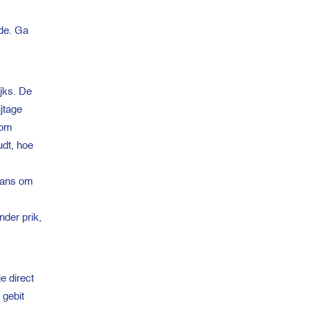
ide. Ga
ijks. De
jtage
 om
udt, hoe
 kans om
der prik,
e direct
 gebit