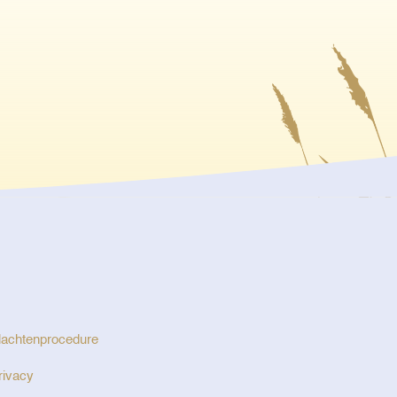
lachtenprocedure
rivacy