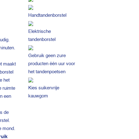
Handtandenborstel
Elektrische
tandenborstel
udig.
minuten.
Gebruik geen zure
producten één uur voor
et maakt
het tandenpoetsen
borstel
e het
Kies suikervrije
e ruimte
kauwgom
an een
ls de
stel.
je mond.
uik