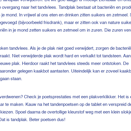
 overgang naar het tandvlees. Tandplak bestaat uit bacteriën en pro
 je mond. In vrijwel al ons eten en drinken zitten suikers en zetmeel.
evoegd (bijvoorbeeld frisdrank), maar er zitten ook van nature suike
teriën in je mond zetten suikers en zetmeel om in zuren. Die zuren ve
en tandvlees. Als je de plak niet goed verwijdert, zorgen de bacterië
raakt. Niet verwijderde plak wordt hard en verkalkt tot tandsteen. Aan
ieuwe plak. Hierdoor raakt het tandvlees steeds meer ontstoken. De
daaronder gelegen kaakbot aantasten. Uiteindelijk kan er zoveel kaakb
 gaan staan.
k verdwenen? Check je poetsprestaties met een plakverklikker. Het is
ar te maken. Kauw na het tandenpoetsen op de tablet en verspreid d
 kiezen. Spoel daarna de overtollige kleurstof weg met een klein slokj
Dat is tandplak. Beter poetsen dus!