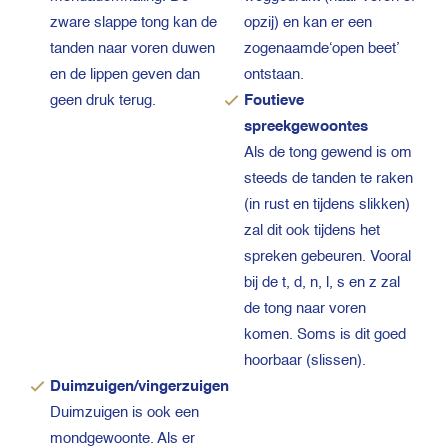
zware slappe tong kan de
opzij) en kan er een
tanden naar voren duwen
zogenaamde‘open beet’
en de lippen geven dan
ontstaan.
geen druk terug.
Foutieve
spreekgewoontes
Als de tong gewend is om
steeds de tanden te raken
(in rust en tijdens slikken)
zal dit ook tijdens het
spreken gebeuren. Vooral
bij de t, d, n, l, s en z zal
de tong naar voren
komen. Soms is dit goed
hoorbaar (slissen).
Duimzuigen/vingerzuigen
Duimzuigen is ook een
mondgewoonte. Als er