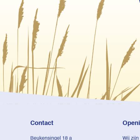
Contact
Openi
Beukensingel 18 a
Wij zijn