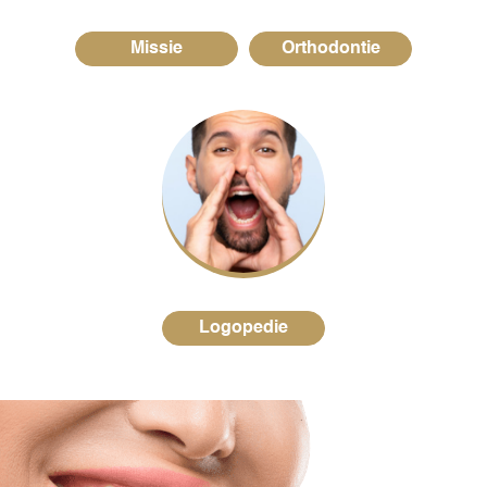
Missie
Orthodontie
Logopedie