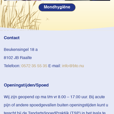
Mondhygiëne
Contact
Beukensingel 18 a
8102 JB Raalte
Telefoon:
0572 35 55 35
E-mail:
info@bto.nu
Openingstijden/Spoed
Wij zijn geopend op ma t/m vr 8.00 – 17.00 uur. Bij acute
pijn of andere spoedgevallen buiten openingstijden kunt u
terecht bij de TandartsSpoedPraktijk (TSP) in het Isala te